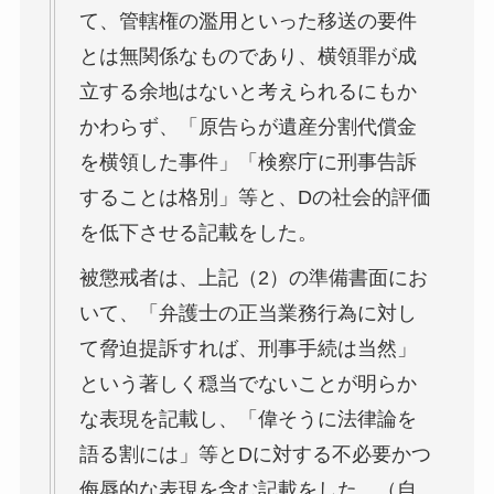
て、管轄権の濫用といった移送の要件
とは無関係なものであり、横領罪が成
立する余地はないと考えられるにもか
かわらず、「原告らが遺産分割代償金
を横領した事件」「検察庁に刑事告訴
することは格別」等と、Dの社会的評価
を低下させる記載をした。
被懲戒者は、上記（2）の準備書面にお
いて、「弁護士の正当業務行為に対し
て脅迫提訴すれば、刑事手続は当然」
という著しく穏当でないことが明らか
な表現を記載し、「偉そうに法律論を
語る割には」等とDに対する不必要かつ
侮辱的な表現を含む記載をした。（自