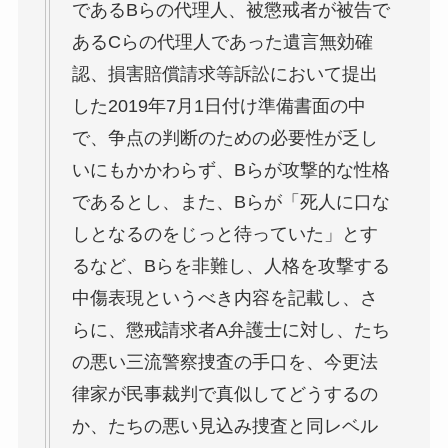
であるBらの代理人、被懲戒者が被告で
あるCらの代理人であった遺言無効確
認、損害賠償請求等訴訟において提出
した2019年7月1日付け準備書面の中
で、争点の判断のための必要性が乏し
いにもかかわらず、Bらが攻撃的な性格
であるとし、また、Bらが「死人に口な
しとなるのをじっと待っていた」とす
るなど、Bらを非難し、人格を攻撃する
中傷表現というべき内容を記載し、さ
らに、懲戒請求者A弁護士に対し、たち
の悪い三流警察捜査の手口を、今更法
律家が民事裁判で真似してどうするの
か、たちの悪い見込み捜査と同レベル