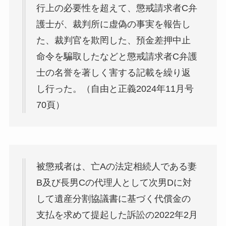
行上の必要性を超えて、懲戒請求者C弁
護士が、裁判所に虚偽の事実を報告し
た、裁判官を欺罔した、預金差押中止
命令を騙取したなどと懲戒請求者C弁護
士の名誉を著しく害する記載を繰り返
し行った。（自由と正義2024年11月号
70頁）
被懲戒者は、亡Aの法定相続人である妻
B及び長男Cの代理人として次男Dに対
して遺産分割協議書に基づく代償金の
支払を求めて提起した訴訟の2022年2月