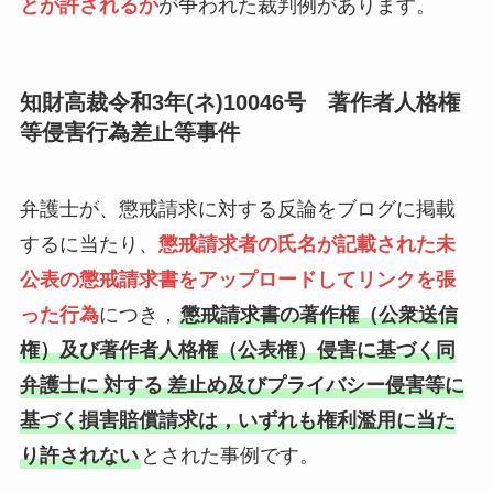
とが許されるか
が争われた裁判例があります。
知財高裁令和3年(ネ)10046号 著作者人格権
等侵害行為差止等事件
弁護士が、懲戒請求に対する反論をブログに掲載
するに当たり、
懲戒請求者の氏名が記載された未
公表の懲戒請求書をアップロードしてリンクを張
った行為
につき，
懲戒請求書の著作権（公衆送信
権）及び著作者人格権（公表権）侵害に基づく同
弁護士に
対する
差止め及びプライバシー侵害等に
基づく損害賠償請求は，いずれも権利濫用に当た
り許されない
とされた事例です。