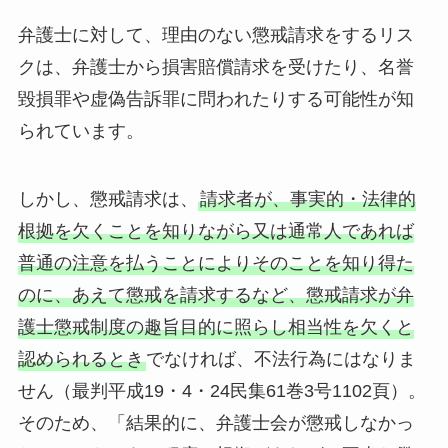
弁護士に対して、理由のない懲戒請求をするリス
クは、弁護士から損害賠償請求を受けたり、名誉
毀損罪や虚偽告訴罪に問われたりする可能性が知
られています。
しかし、懲戒請求は、
請求者が、事実的・法律的
根拠を欠くことを知りながら又は通常人であれば
普通の注意を払うことによりそのことを知り得た
のに、あえて懲戒を請求するなど、懲戒請求が弁
護士懲戒制度の趣旨目的に照らし相当性を欠くと
認められるとき
でなければ、不法行為にはなりま
せん（最判平成19・4・24民集61巻3号1102頁）。
そのため、「結果的に、弁護士会が懲戒しなかっ