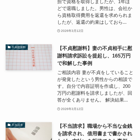
担で資格を取得しましたが、1年ほ
どで退職しました。男性は、会社か
ら資格取得費用を返還を求められま
したが、返還の約束はしておら...
2026年3月12日
【不貞慰謝料】妻の不貞相手に慰
不貞慰謝料
謝料請求訴訟を提起し、165万円
で和解した事例
ご相談内容 妻が不貞をしていること
が発覚したという男性からの相談で
す。自分で内容証明を作成し、200
万円の慰謝料を請求しましたが、回
答が全くありません。 解決結果...
2026年3月12日
【不当請求】職場から不当な金銭
不当請求
を請求され、借用書まで書かされ