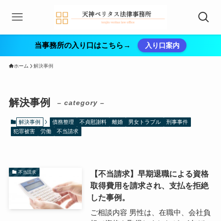
当事務所の入り口はこちら→
入り口案内
ホーム
解決事例
解決事例
– category –
解決事例
債務整理
不貞慰謝料
離婚
男女トラブル
刑事事件
犯罪被害
労働
不当請求
【不当請求】早期退職による資格
不当請求
取得費用を請求され、支払を拒絶
した事例。
ご相談内容 男性は、在職中、会社負