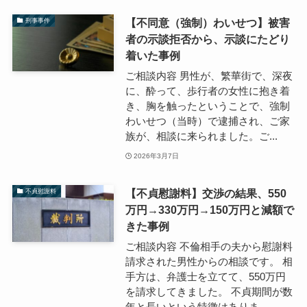
【不同意（強制）わいせつ】被害
刑事事件
者の示談拒否から、示談にたどり
着いた事例
ご相談内容 男性が、繁華街で、深夜
に、酔って、歩行者の女性に抱き着
き、胸を触ったということで、強制
わいせつ（当時）で逮捕され、ご家
族が、相談に来られました。ご...
2026年3月7日
【不貞慰謝料】交渉の結果、550
不貞慰謝料
万円→330万円→150万円と減額で
きた事例
ご相談内容 不倫相手の夫から慰謝料
請求された男性からの相談です。 相
手方は、弁護士を立てて、550万円
を請求してきました。 不貞期間が数
年と長いという特徴はありま...